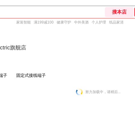
家装智能
满199减100
健康守护
中外美酒
个人护理
纸品家清
lectric旗舰店
端子
固定式接线端子
努力加载中，请稍后...